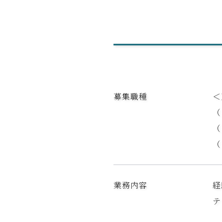
募集職種
＜
（
（
（
業務内容
経
テ