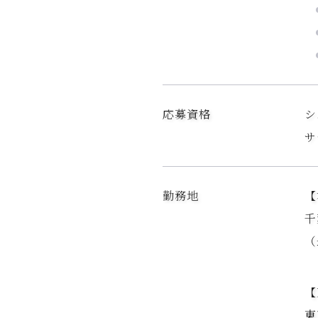
応募資格
シ
サ
勤務地
【
千
（
【
東