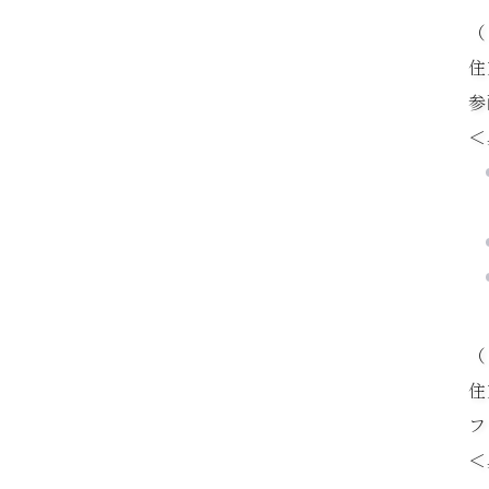
（
住
参
＜
（
住
フ
＜